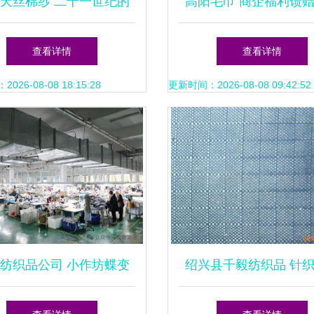
天丝棉纱 二十一世纪的
高阳毛巾 商企福利馈
纤维典范——以60支莱赛
佳之选，源自厂家直销
查看详情
查看详情
尔纱针织品为例
之道
26-08-08 18:15:28
更新时间：2026-08-08 09:42:52
纺织品公司 小作坊蝶变
绍兴县千毅纺织品 针
智能工厂的针织密码
业中的品质与创新