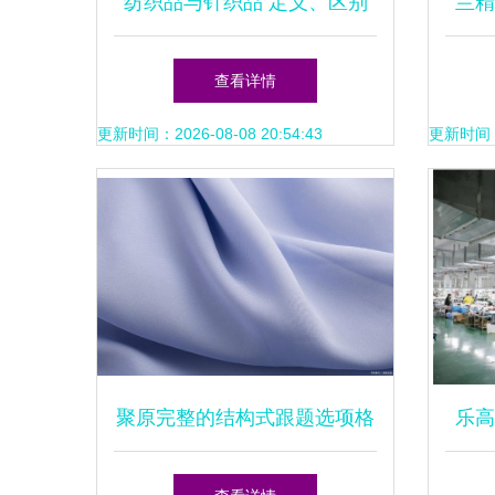
纺织品与针织品 定义、区别
兰精
与应用
绿色
查看详情
更新时间：2026-08-08 20:54:43
更新时间：20
聚原完整的结构式跟题选项格
乐高
式即为原优聚完占