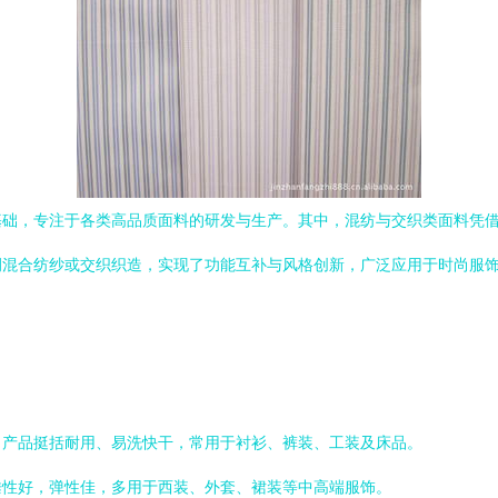
基础，专注于各类高品质面料的研发与生产。其中，混纺与交织类面料凭
例混合纺纱或交织织造，实现了功能互补与风格创新，广泛应用于时尚服
，产品挺括耐用、易洗快干，常用于衬衫、裤装、工装及床品。
垂性好，弹性佳，多用于西装、外套、裙装等中高端服饰。