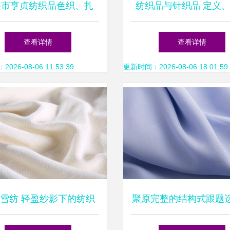
兴市亨贞纺织品色织、扎
纺织品与针织品 定义
染、印花布产品清单
与应用
查看详情
查看详情
26-08-06 11:53:39
更新时间：2026-08-06 18:01:59
雪纺 轻盈纱影下的纺织
聚原完整的结构式跟题
品美学
式即为原优聚完占