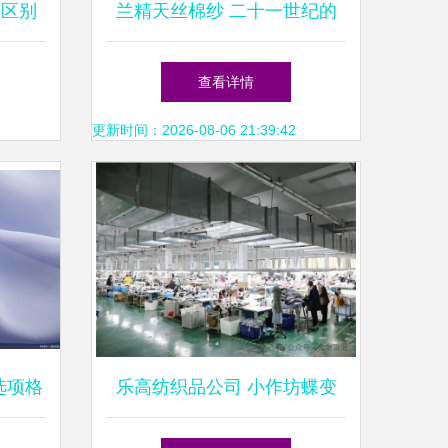
、区别
兰精天丝棉纱 二十一世纪的
绿色纤维典范——以60支莱赛
查看详情
尔纱针织品为例
更新时间：2026-08-06 21:39:42
选项格
乐高纺织品公司 小作坊蝶变
智能工厂的针织密码