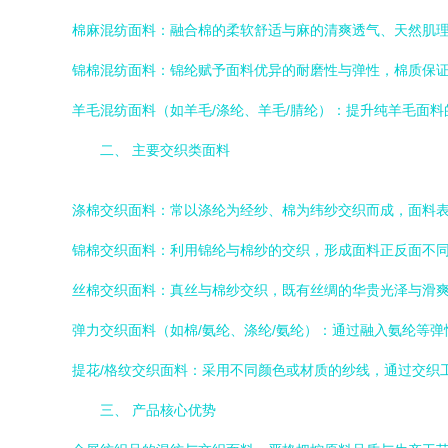
棉麻混纺面料：融合棉的柔软舒适与麻的清爽透气、天然肌
锦棉混纺面料：锦纶赋予面料优异的耐磨性与弹性，棉质保
羊毛混纺面料（如羊毛/涤纶、羊毛/腈纶）：提升纯羊毛面
二、 主要交织类面料
涤棉交织面料：常以涤纶为经纱、棉为纬纱交织而成，面料
锦棉交织面料：利用锦纶与棉纱的交织，形成面料正反面不
丝棉交织面料：真丝与棉纱交织，既有丝绸的华贵光泽与滑
弹力交织面料（如棉/氨纶、涤纶/氨纶）：通过融入氨纶等
提花/格纹交织面料：采用不同颜色或材质的纱线，通过交织
三、 产品核心优势