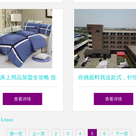
择
床上用品加盟全攻略 投
你挑面料我送款式，针
资成本与连锁经营解析
制让您满意无忧
查看详情
查看详情
5.html
第一页
上一页
2
3
4
5
6
下一页