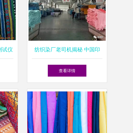
测试仪
纺织染厂老司机揭秘 中国印
类）
染厂老板为何难盈利？
查看详情