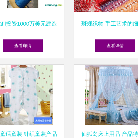
uafil投资1000万美元建造
斑斓织物 手工艺术的
回收工厂，推动针织品循
话
查看详情
查看详情
环经济
童话童装 针织童装产品
仙狐岛床上用品 产品