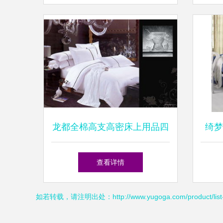
龙都全棉高支高密床上用品四
绮梦
件套批发 229元高品质睡眠体
查看详情
验
如若转载，请注明出处：http://www.yugoga.com/product/list-